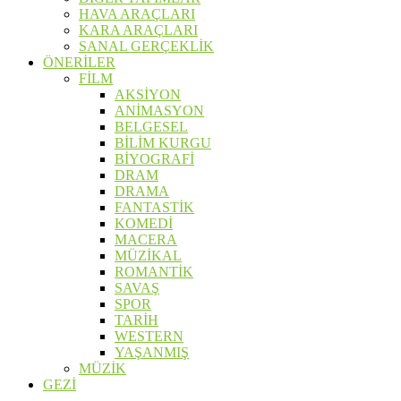
HAVA ARAÇLARI
KARA ARAÇLARI
SANAL GERÇEKLİK
ÖNERİLER
FİLM
AKSİYON
ANİMASYON
BELGESEL
BİLİM KURGU
BİYOGRAFİ
DRAM
DRAMA
FANTASTİK
KOMEDİ
MACERA
MÜZİKAL
ROMANTİK
SAVAŞ
SPOR
TARİH
WESTERN
YAŞANMIŞ
MÜZİK
GEZİ