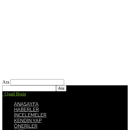
Ara
Quad Brain
ANASAYFA
HABERLER
İNCELEMELER
KENDİN YAP
ÖNERİLER