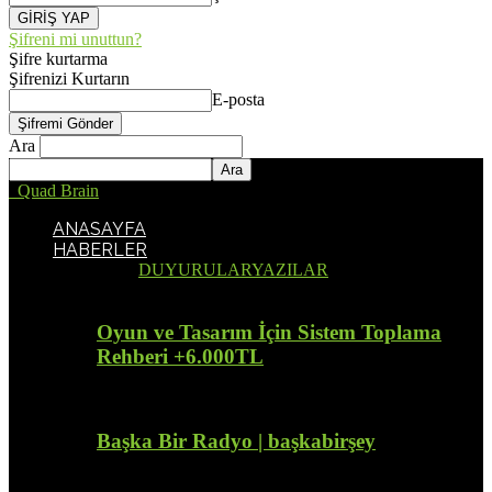
Şifreni mi unuttun?
Şifre kurtarma
Şifrenizi Kurtarın
E-posta
Ara
Quad Brain
ANASAYFA
HABERLER
Tümü
DUYURULAR
YAZILAR
Oyun ve Tasarım İçin Sistem Toplama
Rehberi +6.000TL
Başka Bir Radyo | başkabirşey