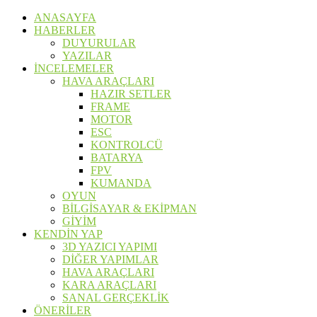
ANASAYFA
HABERLER
DUYURULAR
YAZILAR
İNCELEMELER
HAVA ARAÇLARI
HAZIR SETLER
FRAME
MOTOR
ESC
KONTROLCÜ
BATARYA
FPV
KUMANDA
OYUN
BİLGİSAYAR & EKİPMAN
GİYİM
KENDİN YAP
3D YAZICI YAPIMI
DİĞER YAPIMLAR
HAVA ARAÇLARI
KARA ARAÇLARI
SANAL GERÇEKLİK
ÖNERİLER