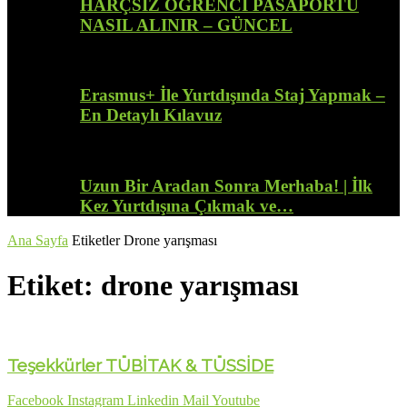
HARÇSIZ ÖĞRENCİ PASAPORTU
NASIL ALINIR – GÜNCEL
Erasmus+ İle Yurtdışında Staj Yapmak –
En Detaylı Kılavuz
Uzun Bir Aradan Sonra Merhaba! | İlk
Kez Yurtdışına Çıkmak ve…
Ana Sayfa
Etiketler
Drone yarışması
Etiket: drone yarışması
Teşekkürler TÜBİTAK & TÜSSİDE
Facebook
Instagram
Linkedin
Mail
Youtube