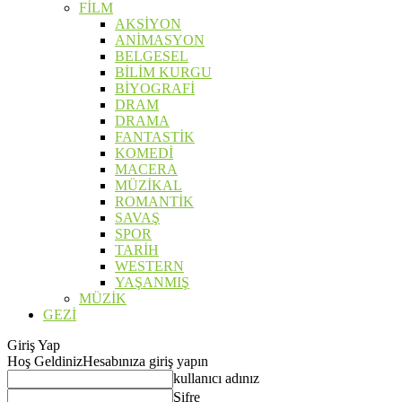
FİLM
AKSİYON
ANİMASYON
BELGESEL
BİLİM KURGU
BİYOGRAFİ
DRAM
DRAMA
FANTASTİK
KOMEDİ
MACERA
MÜZİKAL
ROMANTİK
SAVAŞ
SPOR
TARİH
WESTERN
YAŞANMIŞ
MÜZİK
GEZİ
Giriş Yap
Hoş Geldiniz
Hesabınıza giriş yapın
kullanıcı adınız
Şifre