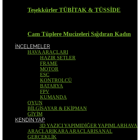
Teşekkürler TÜBİTAK & TÜSSİDE
Cam Tüplere Mucizeleri Sığdıran Kadın
İNCELEMELER
HAVA ARAÇLARI
HAZIR SETLER
FRAME
MOTOR
ESC
KONTROLCÜ
BATARYA
FPV
KUMANDA
OYUN
BİLGİSAYAR & EKİPMAN
GİYİM
KENDİN YAP
Tümü
3D YAZICI YAPIMI
DİĞER YAPIMLAR
HAVA
ARAÇLARI
KARA ARAÇLARI
SANAL
GERÇEKLİK