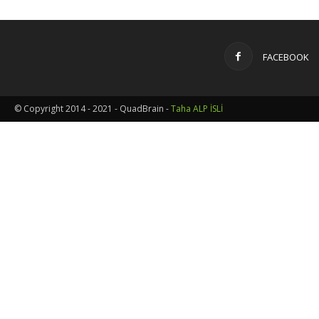
FACEBOOK
© Copyright 2014 - 2021 - QuadBrain -
Taha ALP İSLİ