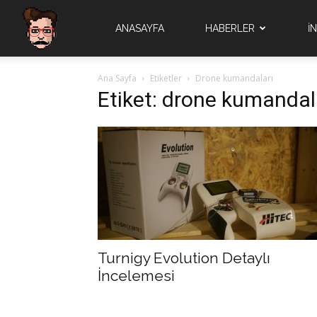
Quad
ANASAYFA
HABERLER
İ
Ana Sayfa
Etiketler
Drone kumandaları
Brain
Etiket: drone kumandal
Turnigy Evolution Detaylı
İncelemesi