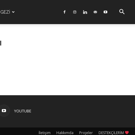
GEZİ
ı
YOUTUBE
İletişim
Hakkımda
Projeler
DESTEKÇİLERİM