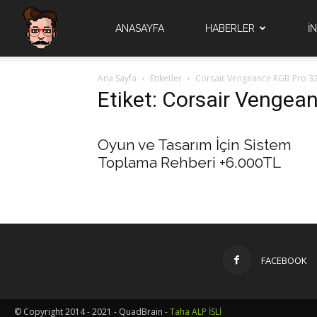
Quad
ANASAYFA
HABERLER
İ
Ana Sayfa
Etiketler
Corsair Vengeance RGB Pro 3
Brain
Etiket: Corsair Venge
Oyun ve Tasarım İçin Sistem
Toplama Rehberi +6.000TL
FACEBOOK
© Copyright 2014 - 2021 - QuadBrain -
Taha ALP İSLİ