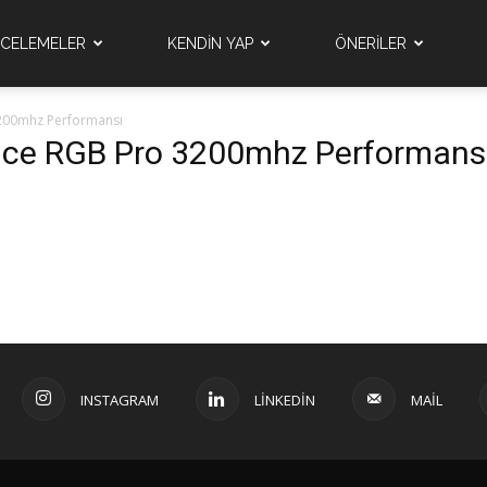
NCELEMELER
KENDİN YAP
ÖNERİLER
200mhz Performansı
ance RGB Pro 3200mhz Performans
INSTAGRAM
LINKEDIN
MAIL