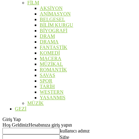
FİLM
AKSİYON
ANİMASYON
BELGESEL
BİLİM KURGU
BİYOGRAFİ
DRAM
DRAMA
FANTASTİK
KOMEDİ
MACERA
MÜZİKAL
ROMANTİK
SAVAŞ
SPOR
TARİH
WESTERN
YAŞANMIŞ
MÜZİK
GEZİ
Giriş Yap
Hoş Geldiniz
Hesabınıza giriş yapın
kullanıcı adınız
Şifre