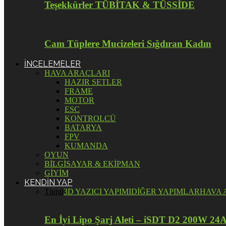
Teşekkürler TÜBİTAK & TÜSSİDE
Cam Tüplere Mucizeleri Sığdıran Kadın
İNCELEMELER
HAVA ARAÇLARI
HAZIR SETLER
FRAME
MOTOR
ESC
KONTROLCÜ
BATARYA
FPV
KUMANDA
OYUN
BİLGİSAYAR & EKİPMAN
GİYİM
KENDİN YAP
Tümü
3D YAZICI YAPIMI
DİĞER YAPIMLAR
HAVA 
En İyi Lipo Şarj Aleti – iSDT D2 200W 24A