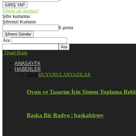
Şifreni mi unuttun?
Şifre kurtarma
Şifrenizi Kurtarın
E-posta
Ara
Quad Brain
ANASAYFA
HABERLER
Tümü
DUYURULAR
YAZILAR
Oyun ve Tasarım İçin Sistem Toplama Reh
Başka Bir Radyo | başkabirşey