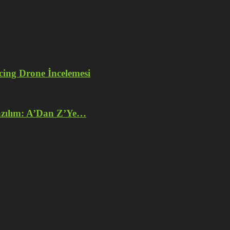
ng Drone İncelemesi
azılım: A’Dan Z’Ye…