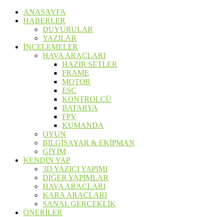
ANASAYFA
HABERLER
DUYURULAR
YAZILAR
İNCELEMELER
HAVA ARAÇLARI
HAZIR SETLER
FRAME
MOTOR
ESC
KONTROLCÜ
BATARYA
FPV
KUMANDA
OYUN
BİLGİSAYAR & EKİPMAN
GİYİM
KENDİN YAP
3D YAZICI YAPIMI
DİĞER YAPIMLAR
HAVA ARAÇLARI
KARA ARAÇLARI
SANAL GERÇEKLİK
ÖNERİLER