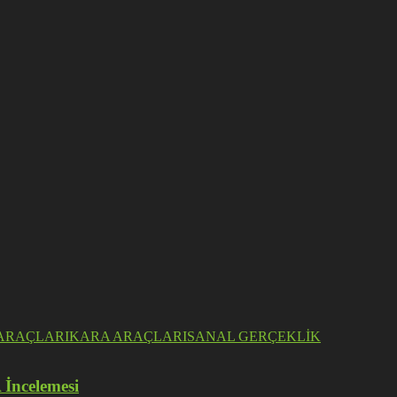
ARAÇLARI
KARA ARAÇLARI
SANAL GERÇEKLİK
 İncelemesi