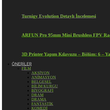
Turnigy Evolution Detaylı İncelemesi
ARFUN Pro 95mm Mini Brushless FPV Raci
3D Printer Yapım Kılavuzu – Bölüm: 6 – Y
ÖNERİLER
FİLM
AKSİYON
ANİMASYON
BELGESEL
BİLİM KURGU
BİYOGRAFİ
DRAM
DRAMA
FANTASTİK
KOMEDİ