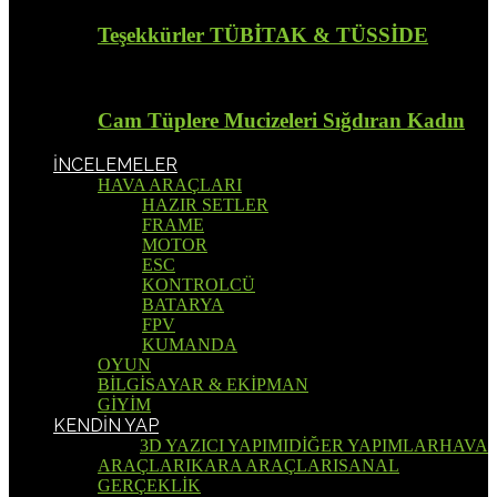
Teşekkürler TÜBİTAK & TÜSSİDE
Cam Tüplere Mucizeleri Sığdıran Kadın
İNCELEMELER
HAVA ARAÇLARI
HAZIR SETLER
FRAME
MOTOR
ESC
KONTROLCÜ
BATARYA
FPV
KUMANDA
OYUN
BİLGİSAYAR & EKİPMAN
GİYİM
KENDİN YAP
Tümü
3D YAZICI YAPIMI
DİĞER YAPIMLAR
HAVA
ARAÇLARI
KARA ARAÇLARI
SANAL
GERÇEKLİK