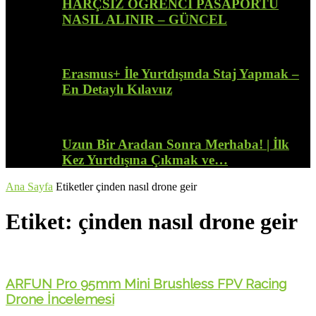
HARÇSIZ ÖĞRENCİ PASAPORTU
NASIL ALINIR – GÜNCEL
Erasmus+ İle Yurtdışında Staj Yapmak –
En Detaylı Kılavuz
Uzun Bir Aradan Sonra Merhaba! | İlk
Kez Yurtdışına Çıkmak ve…
Ana Sayfa
Etiketler
çinden nasıl drone geir
Etiket: çinden nasıl drone geir
ARFUN Pro 95mm Mini Brushless FPV Racing
Drone İncelemesi