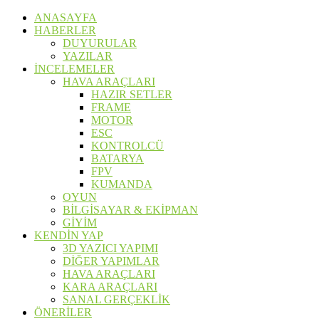
ANASAYFA
HABERLER
DUYURULAR
YAZILAR
İNCELEMELER
HAVA ARAÇLARI
HAZIR SETLER
FRAME
MOTOR
ESC
KONTROLCÜ
BATARYA
FPV
KUMANDA
OYUN
BİLGİSAYAR & EKİPMAN
GİYİM
KENDİN YAP
3D YAZICI YAPIMI
DİĞER YAPIMLAR
HAVA ARAÇLARI
KARA ARAÇLARI
SANAL GERÇEKLİK
ÖNERİLER