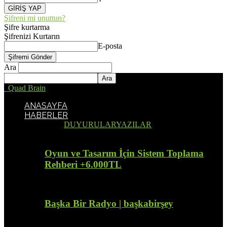
Şifreni mi unuttun?
Şifre kurtarma
Şifrenizi Kurtarın
E-posta
Ara
Quad Brain
ANASAYFA
HABERLER
Tümü
DUYURULAR
YAZILAR
Oyun ve Tasarım İçin Sistem Toplama
Rehberi +6.000TL
Başka Bir Radyo | başkabirşey