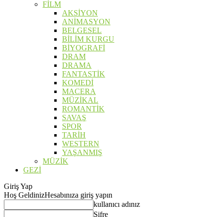
FİLM
AKSİYON
ANİMASYON
BELGESEL
BİLİM KURGU
BİYOGRAFİ
DRAM
DRAMA
FANTASTİK
KOMEDİ
MACERA
MÜZİKAL
ROMANTİK
SAVAŞ
SPOR
TARİH
WESTERN
YAŞANMIŞ
MÜZİK
GEZİ
Giriş Yap
Hoş Geldiniz
Hesabınıza giriş yapın
kullanıcı adınız
Şifre