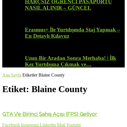
HARÇSIZ ÖĞRENCİ PASAPORTU
NASIL ALINIR – GÜNCEL
Erasmus+ İle Yurtdışında Staj Yapmak –
En Detaylı Kılavuz
Uzun Bir Aradan Sonra Merhaba! | İlk
Kez Yurtdışına Çıkmak ve…
Ana Sayfa
Etiketler
Blaine County
Etiket: Blaine County
GTA V’e Birinci Şahış Açışı (FPS) Geliyor
Facebook
Instagram
Linkedin
Mail
Youtube