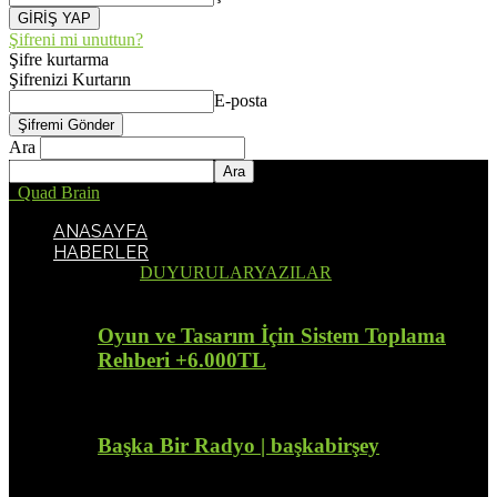
Şifreni mi unuttun?
Şifre kurtarma
Şifrenizi Kurtarın
E-posta
Ara
Quad Brain
ANASAYFA
HABERLER
Tümü
DUYURULAR
YAZILAR
Oyun ve Tasarım İçin Sistem Toplama
Rehberi +6.000TL
Başka Bir Radyo | başkabirşey