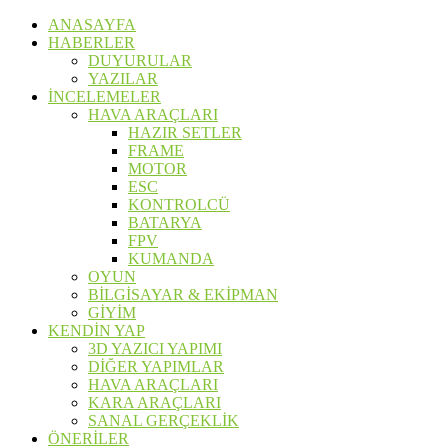
ANASAYFA
HABERLER
DUYURULAR
YAZILAR
İNCELEMELER
HAVA ARAÇLARI
HAZIR SETLER
FRAME
MOTOR
ESC
KONTROLCÜ
BATARYA
FPV
KUMANDA
OYUN
BİLGİSAYAR & EKİPMAN
GİYİM
KENDİN YAP
3D YAZICI YAPIMI
DİĞER YAPIMLAR
HAVA ARAÇLARI
KARA ARAÇLARI
SANAL GERÇEKLİK
ÖNERİLER