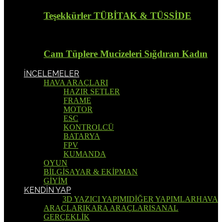
Teşekkürler TÜBİTAK & TÜSSİDE
Cam Tüplere Mucizeleri Sığdıran Kadın
İNCELEMELER
HAVA ARAÇLARI
HAZIR SETLER
FRAME
MOTOR
ESC
KONTROLCÜ
BATARYA
FPV
KUMANDA
OYUN
BİLGİSAYAR & EKİPMAN
GİYİM
KENDİN YAP
Tümü
3D YAZICI YAPIMI
DİĞER YAPIMLAR
HAVA
ARAÇLARI
KARA ARAÇLARI
SANAL
GERÇEKLİK