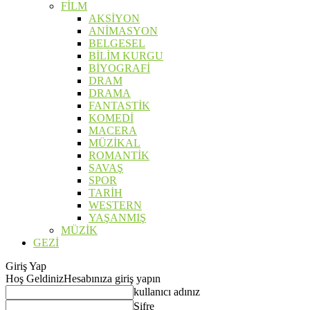
FİLM
AKSİYON
ANİMASYON
BELGESEL
BİLİM KURGU
BİYOGRAFİ
DRAM
DRAMA
FANTASTİK
KOMEDİ
MACERA
MÜZİKAL
ROMANTİK
SAVAŞ
SPOR
TARİH
WESTERN
YAŞANMIŞ
MÜZİK
GEZİ
Giriş Yap
Hoş Geldiniz
Hesabınıza giriş yapın
kullanıcı adınız
Şifre