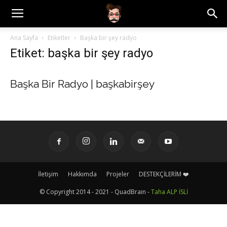
Ana Sayfa
Etiketler
Başka bir şey radyo
Etiket: başka bir şey radyo
Başka Bir Radyo | başkabirşey
İletişim
Hakkımda
Projeler
DESTEKÇİLERİM ❤️
© Copyright 2014 - 2021 - QuadBrain -
Taha ALP İSLİ