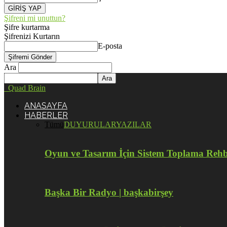
Şifreni mi unuttun?
Şifre kurtarma
Şifrenizi Kurtarın
E-posta
Ara
Quad Brain
ANASAYFA
HABERLER
Tümü
DUYURULAR
YAZILAR
Oyun ve Tasarım İçin Sistem Toplama Reh
Başka Bir Radyo | başkabirşey