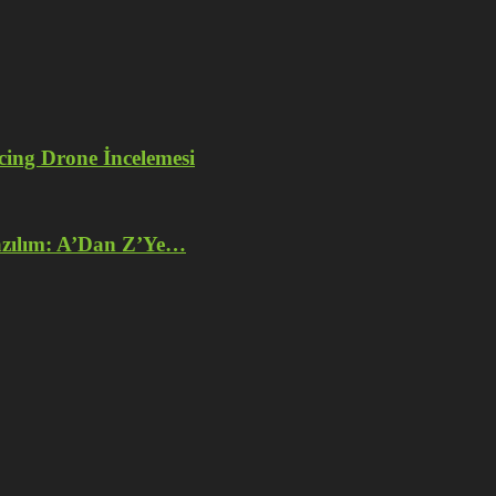
ng Drone İncelemesi
azılım: A’Dan Z’Ye…