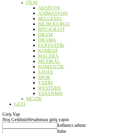
FİLM
AKSİYON
ANİMASYON
BELGESEL
BİLİM KURGU
BİYOGRAFİ
DRAM
DRAMA
FANTASTİK
KOMEDİ
MACERA
MÜZİKAL
ROMANTİK
SAVAŞ
SPOR
TARİH
WESTERN
YAŞANMIŞ
MÜZİK
GEZİ
Giriş Yap
Hoş Geldiniz
Hesabınıza giriş yapın
kullanıcı adınız
Şifre