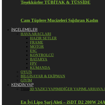
Teşekkürler TÜBİTAK & TÜSSİDE
Cam Tüplere Mucizeleri Sığdıran Kadın
İNCELEMELER
HAVA ARAÇLARI
HAZIR SETLER
FRAME
MOTOR
ESC
KONTROLCÜ
BATARYA
FPV
KUMANDA
OYUN
BİLGİSAYAR & EKİPMAN
GİYİM
KENDİN YAP
Tümü
3D YAZICI YAPIMI
DİĞER YAPIMLAR
HAVA 
En İyi Lipo Şarj Aleti – iSDT D2 200W 24A