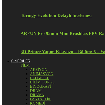
Turnigy Evolution Detaylı İncelemesi
ARFUN Pro 95mm Mini Brushless FPV Raci
3D Printer Yapım Kılavuzu – Bölüm: 6 – Y
ÖNERİLER
FİLM
AKSİYON
ANİMASYON
BELGESEL
BİLİM KURGU
BİYOGRAFİ
DRAM
DRAMA
FANTASTİK
KOMEDİ