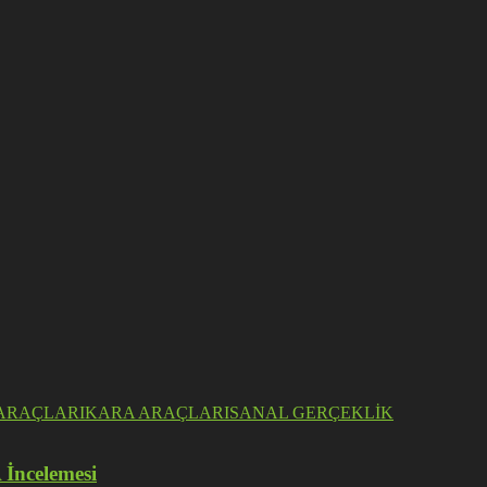
ARAÇLARI
KARA ARAÇLARI
SANAL GERÇEKLİK
 İncelemesi