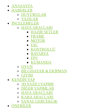
ANASAYFA
HABERLER
DUYURULAR
YAZILAR
İNCELEMELER
HAVA ARAÇLARI
HAZIR SETLER
FRAME
MOTOR
ESC
KONTROLCÜ
BATARYA
FPV
KUMANDA
OYUN
BİLGİSAYAR & EKİPMAN
GİYİM
KENDİN YAP
3D YAZICI YAPIMI
DİĞER YAPIMLAR
HAVA ARAÇLARI
KARA ARAÇLARI
SANAL GERÇEKLİK
ÖNERİLER