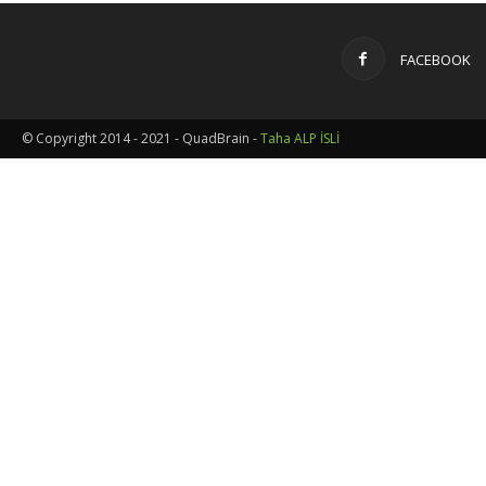
FACEBOOK
© Copyright 2014 - 2021 - QuadBrain -
Taha ALP İSLİ